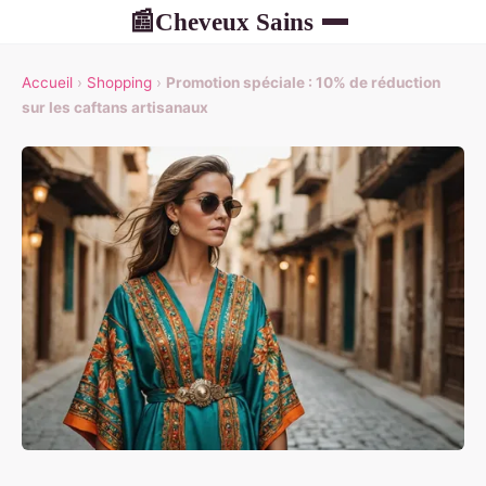
Cheveux Sains
📰
Accueil
›
Shopping
›
Promotion spéciale : 10% de réduction
sur les caftans artisanaux