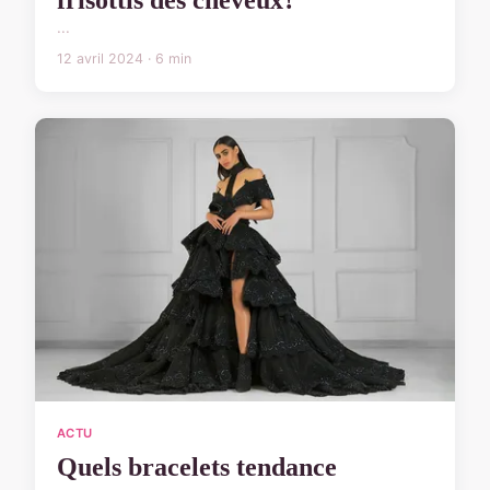
frisottis des cheveux?
...
12 avril 2024 · 6 min
ACTU
Quels bracelets tendance