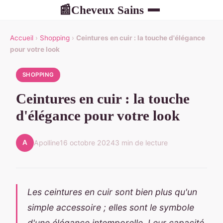
Cheveux Sains
📰
Accueil
›
Shopping
›
Ceintures en cuir : la touche d'élégance
pour votre look
SHOPPING
Ceintures en cuir : la touche
d'élégance pour votre look
A
Apolline
16 octobre 2024
3 min de lecture
Les ceintures en cuir sont bien plus qu'un
simple accessoire ; elles sont le symbole
d'une élégance intemporelle. Leur capacité