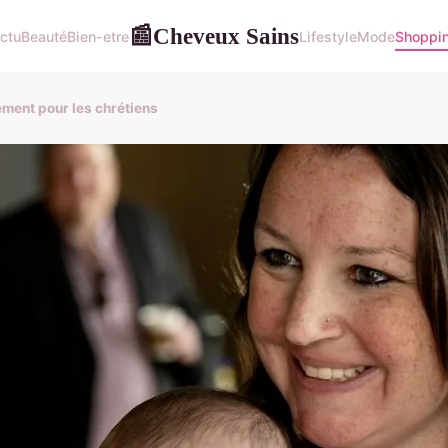
Cheveux Sains
📰
ctu
Beauté
Bien-etre
Lifestyle
Mode
Shoppi
ement pour les chrétiens