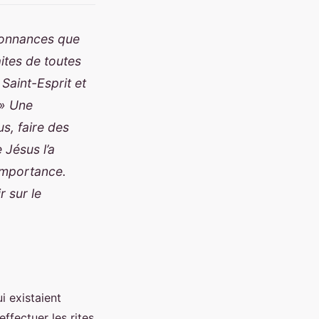
donnances que
aites de toutes
 Saint-Esprit et
 » Une
us, faire des
 Jésus l’a
importance.
r sur le
i existaient
effectuer les rites