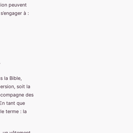
gion peuvent
s’engager à :
 ?
s la Bible,
ersion, soit la
’accompagne des
 En tant que
le terme : la
e, un vêtement