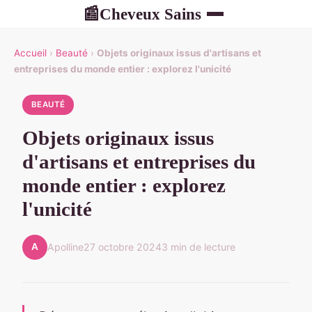
Cheveux Sains
📰
Accueil
›
Beauté
›
Objets originaux issus d'artisans et
entreprises du monde entier : explorez l'unicité
BEAUTÉ
Objets originaux issus
d'artisans et entreprises du
monde entier : explorez
l'unicité
A
Apolline
27 octobre 2024
3 min de lecture