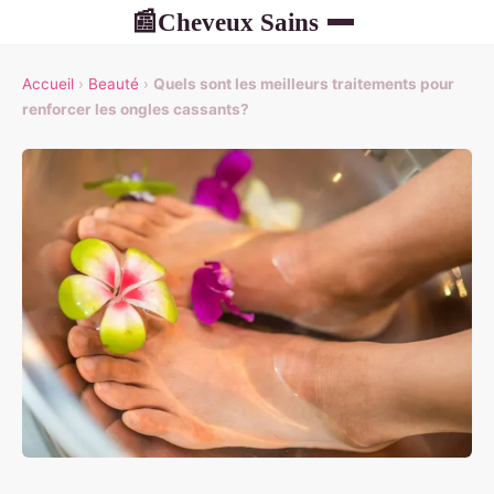
Cheveux Sains
📰
Accueil
›
Beauté
›
Quels sont les meilleurs traitements pour
renforcer les ongles cassants?