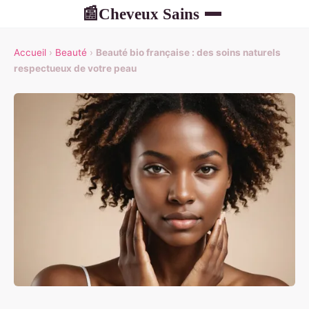
Cheveux Sains
📰
Accueil
›
Beauté
›
Beauté bio française : des soins naturels
respectueux de votre peau