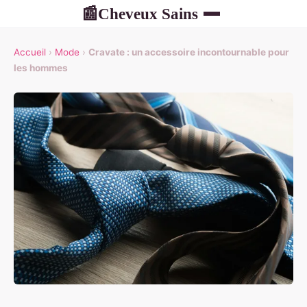
Cheveux Sains
📰
Accueil
›
Mode
›
Cravate : un accessoire incontournable pour
les hommes