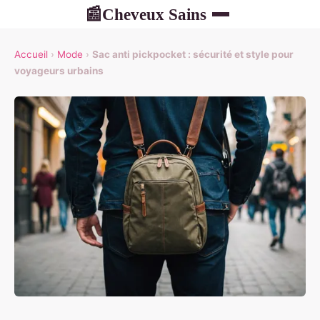
Cheveux Sains
📰
Accueil
›
Mode
›
Sac anti pickpocket : sécurité et style pour
voyageurs urbains