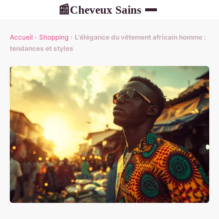
Cheveux Sains
📰
Accueil
›
Shopping
›
L'élégance du vêtement africain homme :
tendances et styles